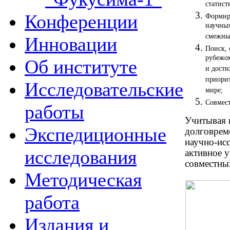
статист
Конференции
Формир
научных
смежных
Инновации
Поиск, 
рубежом
Об институте
и дост
приорит
Исследовательские
мире;
Совмес
работы
Учитывая 
Экспедиционные
долговрем
научно-исс
исследования
активное 
совместны
Методическая
работа
Издания и