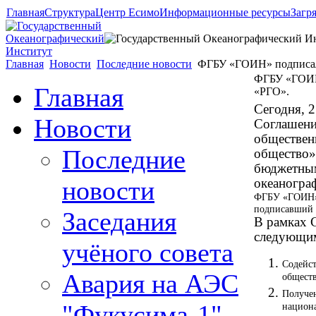
Главная
Структура
Центр Есимо
Информационные ресурсы
Загр
Главная
Новости
Последние новости
ФГБУ «ГОИН» подписал 
ФГБУ «ГОИН
Главная
«РГО».
Сегодня, 2
Новости
Соглашени
обществен
Последние
общество»
бюджетным
новости
океаногра
ФГБУ «ГОИН» 
подписавший 
Заседания
В рамках 
следующим
учёного совета
Содейст
Авария на АЭС
обществ
Получен
"Фукусима-1"
национа