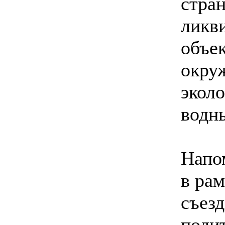
стран
ликв
объек
окру
экол
водн
Напо
в ра
съез
поли