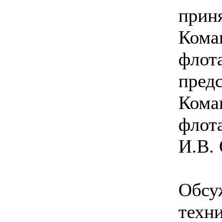
прин
Кома
флот
пред
Кома
флот
И.В.
Обсу
техн