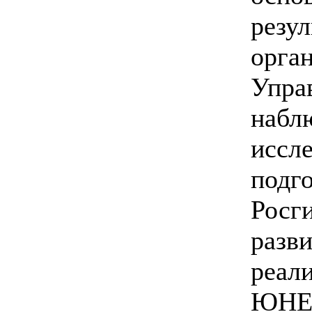
резу
орга
Упра
набл
иссл
подго
Росг
разв
реал
ЮНЕС