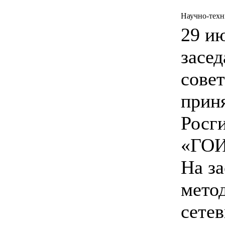
Научно-техн
29 и
засед
совет
прин
Росг
«ГОИ
На з
мето
сете