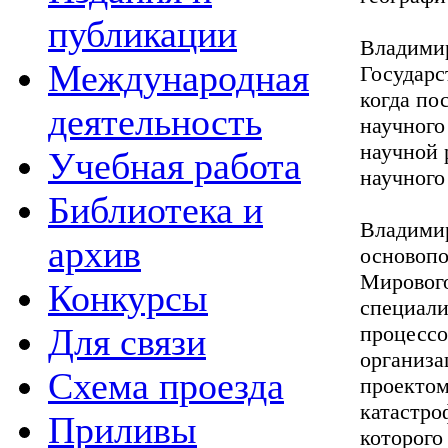
публикации
Владимир
Международная
Государс
когда по
деятельность
научного
научной 
Учебная работа
научного
Библиотека и
Владимир
архив
основопо
Мирового
Конкурсы
специали
Для связи
процессо
организа
Схема проезда
проектом
катастро
Приливы
которого