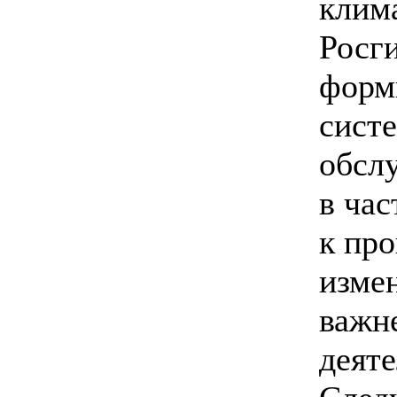
клима
Росг
форм
сист
обслу
в ча
к пр
изме
важн
деят