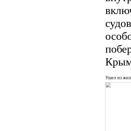
вклю
судов
особ
побе
Крым
Ушел из жиз