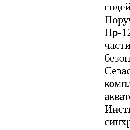
соде
Пору
Пр-12
части
безоп
Сева
комп
аква
Инст
синх