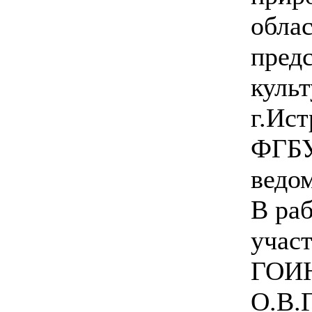
обла
пред
куль
г.Ис
ФГБУ
ведом
В ра
участ
ГОИНа
О.В.