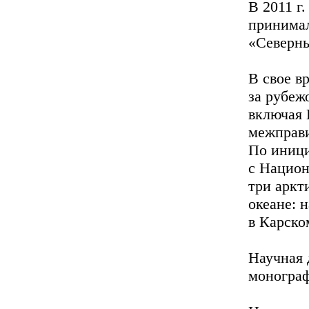
В 2011 г
принимал
«Северны
В свое в
за рубеж
включая 
межправ
По иници
с Нацио
три аркт
океане: 
в Карско
Научная 
монограф