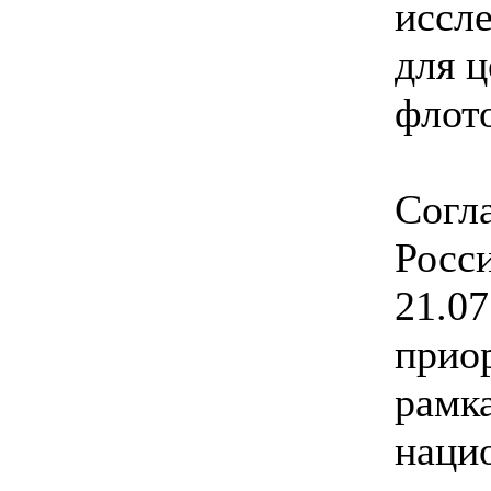
иссл
для ц
флот
Согл
Росс
21.07
прио
рамк
наци