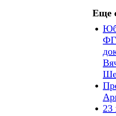
Еще с
Юб
ФГ
до
Вя
Ше
Пр
Ар
23