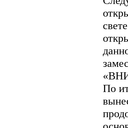
След
откр
свет
откр
данн
заме
«ВНИ
По и
выне
прод
осно