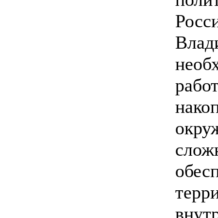
Росс
Влад
необ
рабо
нако
окру
слож
обес
терр
внут