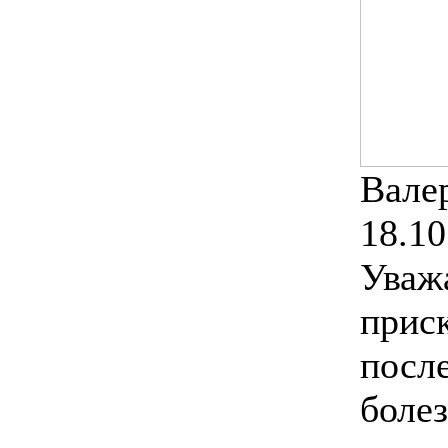
Вале
18.10
Уваж
прис
посл
боле