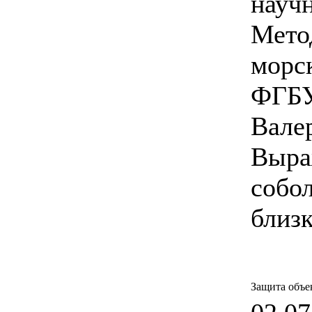
науч
Мето
морс
ФГБ
Вале
Выра
собо
близ
Защита объе