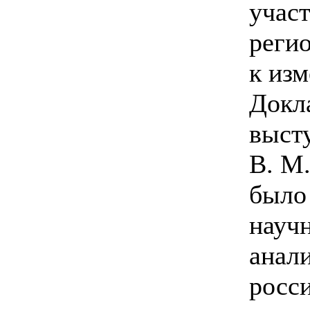
участ
реги
к из
Докл
выст
В. М.
было
науч
анал
росс