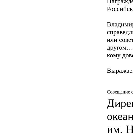
Награжде
Российск
Владими
справедл
или сове
другом… 
кому дов
Выражаем
Совещание 
Дире
океа
им. Н