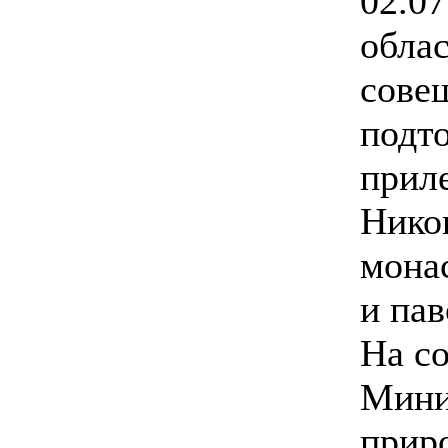
02.07
обла
сове
подт
прил
Нико
мона
и пав
На с
Мини
прир