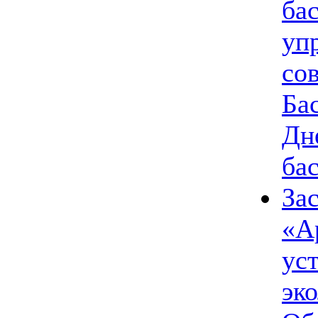
ба
уп
со
Ба
Дн
ба
За
«А
ус
эк