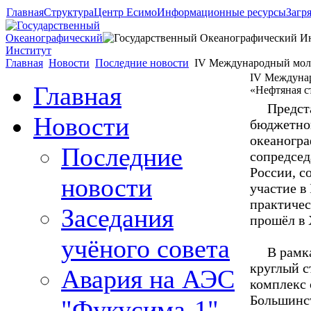
Главная
Структура
Центр Есимо
Информационные ресурсы
Загр
Главная
Новости
Последние новости
IV Международный моло
IV Междуна
Главная
«Нефтяная с
Представ
Новости
бюджетно
океаногра
Последние
сопредсед
России, с
новости
участие 
практичес
Заседания
прошёл в
учёного совета
В рамках
круглый с
Авария на АЭС
комплекс 
Большинст
"Фукусима-1"