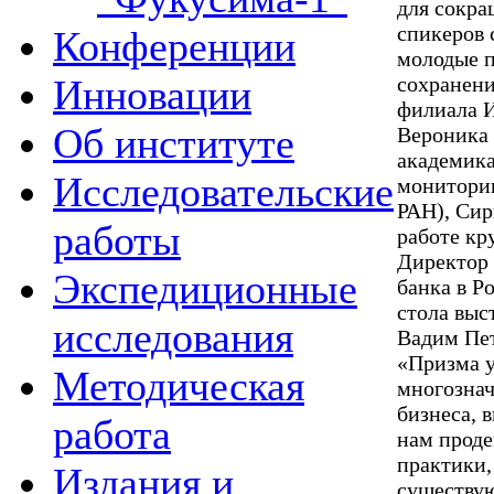
для сокра
спикеров 
Конференции
молодые п
Инновации
сохранени
филиала И
Об институте
Вероника 
академика
Исследовательские
мониторин
РАН), Сир
работы
работе кр
Директор 
Экспедиционные
банка в Р
стола вы
исследования
Вадим Пет
«Призма у
Методическая
многознач
бизнеса, 
работа
нам проде
практики,
Издания и
существу