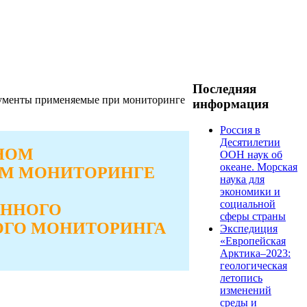
Последняя
окументы применяемые при мониторинге
информация
Россия в
Десятилетии
НОМ
ООН наук об
океане. Морская
ОМ МОНИТОРИНГЕ
наука для
экономики и
социальной
ЕННОГО
сферы страны
ОГО МОНИТОРИНГА
Экспедиция
«Европейская
Арктика–2023:
геологическая
летопись
изменений
среды и