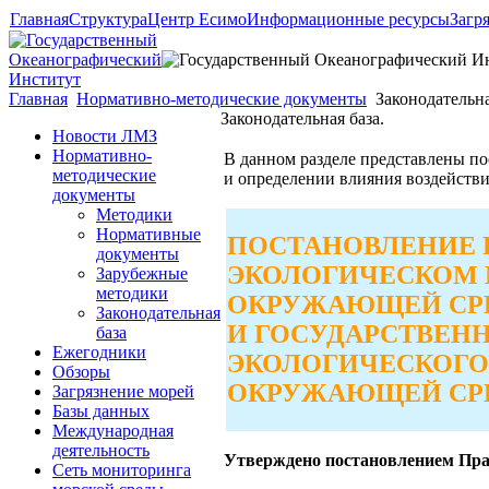
Главная
Структура
Центр Есимо
Информационные ресурсы
Загр
Главная
Нормативно-методические документы
Законодательна
Законодательная база.
Новости ЛМЗ
Нормативно-
В данном разделе представлены п
методические
и определении влияния воздейств
документы
Методики
Нормативные
ПОСТАНОВЛЕНИЕ 
документы
ЭКОЛОГИЧЕСКОМ 
Зарубежные
методики
ОКРУЖАЮЩЕЙ СР
Законодательная
И ГОСУДАРСТВЕН
база
Ежегодники
ЭКОЛОГИЧЕСКОГО
Обзоры
ОКРУЖАЮЩЕЙ СР
Загрязнение морей
Базы данных
Международная
деятельность
Утверждено постановлением Прав
Сеть мониторинга