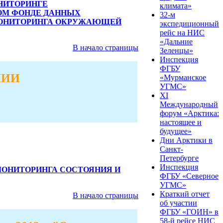
НИТОРИНГЕ
климата»
ОМ ФОНДЕ ДАННЫХ
32-м
МОНИТОРИНГА ОКРУЖАЮЩЕЙ
экспедиционный
рейс на НИС
«Дальние
В начало страницы
Зеленцы»
Инспекция
ФГБУ
НИИ
«Мурманское
УГМС»
XI
Международный
форум «Арктика:
настоящее и
будущее»
Дни Арктики в
Санкт-
Петербурге
Инспекция
МОНИТОРИНГА СОСТОЯНИЯ И
ФГБУ «Северное
УГМС»
Краткий отчет
В начало страницы
об участии
ФГБУ «ГОИН» в
58-й рейсе НИС