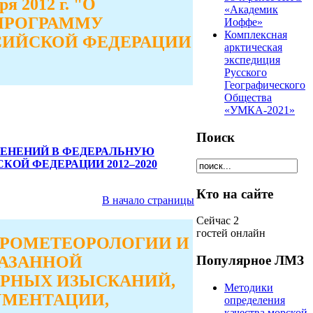
 2012 г. "О
«Академик
ПРОГРАММУ
Иоффе»
Комплексная
СИЙСКОЙ ФЕДЕРАЦИИ
арктическая
экспедиция
Русского
Географического
Общества
«УМКА-2021»
Поиск
ИЗМЕНЕНИЙ В ФЕДЕРАЛЬНУЮ
ОЙ ФЕДЕРАЦИИ 2012–2020
Кто на сайте
В начало страницы
Сейчас 2
гостей онлайн
ДРОМЕТЕОРОЛОГИИ И
КАЗАННОЙ
Популярное ЛМЗ
ЕРНЫХ ИЗЫСКАНИЙ,
Методики
УМЕНТАЦИИ,
определения
качества морской