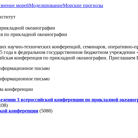
язнение морей
Моделирование
Морские прогнозы
 прикладной океанографии
ия по прикладной океанографии
ших научно-технических конференций, семинаров, оперативно-
015 года в федеральном государственном бюджетном учреждении
сийская конференция по прикладной океанографии. Приглашаем В
 информационное письмо
 информационное письмо
мма конференции
едении 3 всероссийской конференции по прикладной океано
108)
кой конференции
(5088)