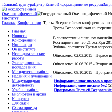
Главная
Структура
Центр Есимо
Информационные ресурсы
Загр
Главная
Конференции
Третья Всероссийская конференция по
Третья Всероссийская конференц
Главная
Новости
В соответствии с планом важней
Конференции
Росгидрометом, 20-21 октября 2
Инновации
Зубова» состоится Третья всерос
Об институте
Исследовательские
Обновлено: 02.03.2015 - Первое
работы
Экспедиционные
Обновлено: 10.06.2015 - Второе
исследования
Методическая работа
Обновлено: 08.10.2015 - Програ
Издания и публикации
Международная
Информационное письмо о пров
деятельность
Информационное письмо №2
(5
Учебная работа
Программа Третьей Всероссийс
Библиотека и архив
Конкурсы
Для связи
Схема проезда